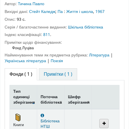
Автор:
Тичина Павло
Вихідні дані:
Стейт Каледж
;
Па
:
Життя і школа
,
1967
Опис:
93 с.
Серія / багаточастинне видання:
Шкільна бібліотека
Індекс класифікації:
811
.
Примітки щодо фінансування:
Фонд Луціва
Найменування теми як предметна рубрика:
Література
|
Українська література
|
Поезія
Фонди
( 1 )
Примітки ( 1 )
Тип
одиниці
Поточна
Шифр
зберігання
бібліотека
зберігання
Фонди
Бібліотека
Книги
НТШ