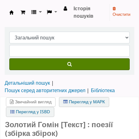
Історія
Очистити
пошуків
Бібліотека НТШ › Електронний каталог
Детальніший пошук
Пошук серед авторитетних джерел
Бібліотека
Звичайний вигляд
Перегляд у МАРК
Перегляд у ISBD
Золотий Гомін [Текст] : поезії
(збірка збірок)