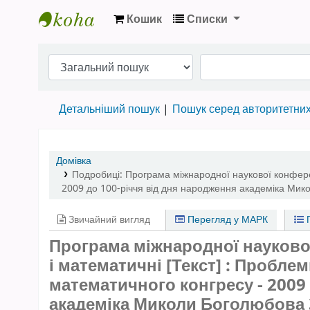
Кошик
Списки
Бібліотека НТШ › Електронний каталог
Детальніший пошук
Пошук серед авторитетни
Домівка
Подробиці:
Програма міжнародної наукової конфере
2009 до 100-річчя від дня народження академіка Мик
Звичайний вигляд
Перегляд у МАРК
П
Програма міжнародної науково
і математичні [Текст] : Пробле
математичного конгресу - 2009
академіка Миколи Боголюбова 3