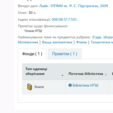
Вихідні дані:
Львів
:
ІППММ ім. Я. С. Підстригача
,
2009
Опис:
30 с.
Індекс класифікації:
006:06:517:531
.
Примітки щодо фінансування:
Члени НТШ
Найменування теми як предметна рубрика:
Зʼїзди, збор
Математика
|
Вища математика
|
Фізика
|
Теоретична м
Фонди
( 1 )
Примітки ( 1 )
Тип одиниці
зберігання
Поточна бібліотека
Фонди
Бібліотека НТШ
Книги