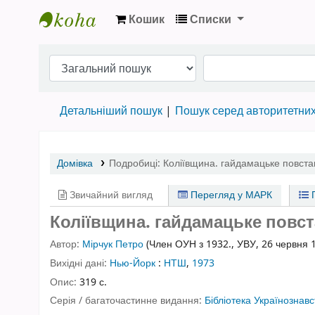
Кошик
Списки
Бібліотека НТШ › Електронний каталог
Детальніший пошук
Пошук серед авторитетни
Домівка
Подробиці:
Коліївщина. гайдамацьке повста
Звичайний вигляд
Перегляд у МАРК
П
Коліївщина. гайдамацьке повста
Автор:
Мірчук Петро
(Член ОУН з 1932., УВУ, 26 червня 
Вихідні дані:
Нью-Йорк
:
НТШ
,
1973
Опис:
319 с.
Серія / багаточастинне видання:
Бібліотека Українознавс