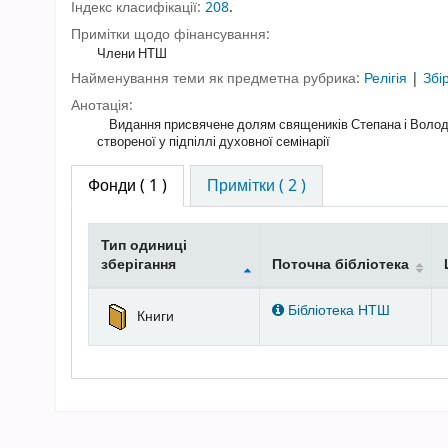
Індекс класифікації:
208
.
Примітки щодо фінансування:
Члени НТШ
Найменування теми як предметна рубрика:
Релігія
|
Збі
Анотація:
Видання присвячене долям священиків Степана і Володим
створеної у підпіллі духовної семінарії
Фонди
( 1 )
Примітки ( 2 )
Тип одиниці
зберігання
Поточна бібліотека
Фонди
Бібліотека НТШ
Книги