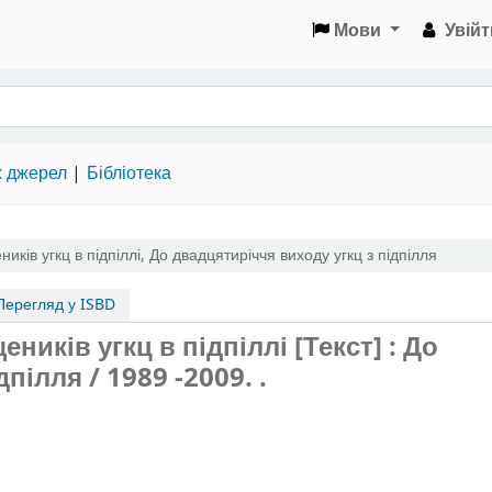
Мови
Увійт
х джерел
Бібліотека
иків угкц в підпіллі
,
До двадцятиріччя виходу угкц з підпілля
ерегляд у ISBD
ників угкц в підпіллі [Текст] : До
пілля / 1989 -2009. .