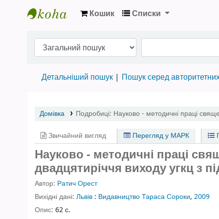
Кошик
Списки
Бібліотека НТШ › Електронний каталог
Детальніший пошук
Пошук серед авторитетни
Домівка
Подробиці:
Науково - методичні праці священ
Звичайний вигляд
Перегляд у МАРК
П
Науково - методичні праці свяще
двадцятиріччя виходу угкц з під
Автор:
Ратич Орест
Вихідні дані:
Львів
:
Видавництво Тараса Сороки
,
2009
Опис:
62 с.