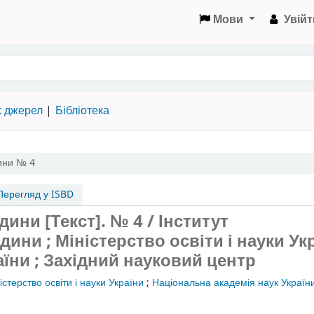
Мови
Увійт
х джерел
Бібліотека
ини
№ 4
ерегляд у ISBD
дини [Текст].
№ 4
/ Інститут
ни ; Міністерство освіти і науки Укр
аїни ; Західний науковий центр
істерство освіти і науки України
;
Національна академія наук Україн