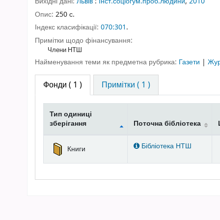
Вихідні дані:
Львів
:
Інст.соціогум.проб.людини
,
2010
Опис:
250 с.
Індекс класифікації:
070:301
.
Примітки щодо фінансування:
Члени НТШ
Найменування теми як предметна рубрика:
Газети
|
Жур
Фонди
( 1 )
Примітки ( 1 )
Тип одиниці
зберігання
Поточна бібліотека
Фонди
Бібліотека НТШ
Книги