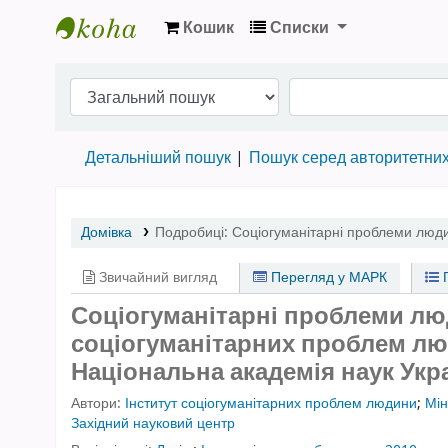
Кошик
Списки
Бібліотека НТШ › Електронний каталог
Детальніший пошук
Пошук серед авторитетни
Домівка
Подробиці:
Соціогуманітарні проблеми люд
Звичайний вигляд
Перегляд у МАРК
П
Соціогуманітарні проблеми лю
соціогуманітарних проблем люди
Національна академія наук Укр
Автори:
Інститут соціогуманітарних проблем людини
;
Мін
Західний науковий центр