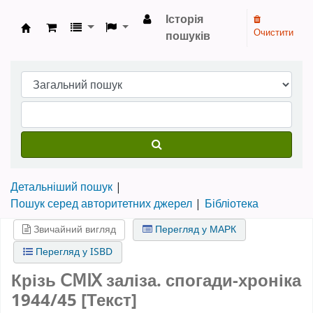
Історія
Очистити
пошуків
Бібліотека НТШ › Електронний каталог
Детальніший пошук
Пошук серед авторитетних джерел
Бібліотека
Звичайний вигляд
Перегляд у МАРК
Перегляд у ISBD
Крізь ⅭⅯⅨ заліза. спогади-хроніка
1944/45 [Текст]