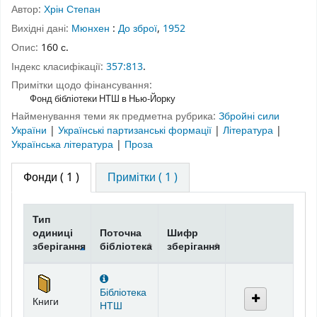
Автор:
Хрін Степан
Вихідні дані:
Мюнхен
:
До зброї
,
1952
Опис:
160 с.
Індекс класифікації:
357:813
.
Примітки щодо фінансування:
Фонд бібліотеки НТШ в Нью-Йорку
Найменування теми як предметна рубрика:
Збройні сили
України
|
Українські партизанські формації
|
Література
|
Українська література
|
Проза
Фонди
( 1 )
Примітки ( 1 )
Тип
одиниці
Поточна
Шифр
зберігання
бібліотека
зберігання
Фонди
Бібліотека
Книги
НТШ