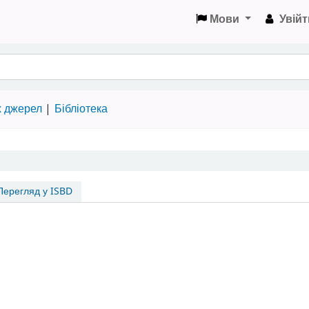
Мови
Увійт
х джерел
Бібліотека
ерегляд у ISBD