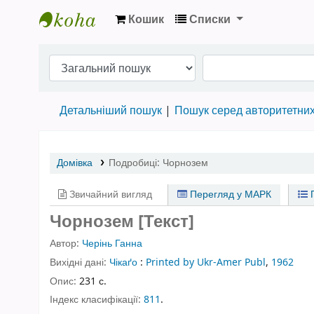
Кошик
Списки
Бібліотека НТШ › Електронний каталог
Детальніший пошук
Пошук серед авторитетни
Домівка
Подробиці:
Чорнозем
Звичайний вигляд
Перегляд у МАРК
П
Чорнозем [Текст]
Автор:
Черінь Ганна
Вихідні дані:
Чікаґо
:
Printed by Ukr-Amer Publ
,
1962
Опис:
231 с.
Індекс класифікації:
811
.