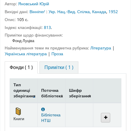
Автор:
Яновський Юрій
Вихідні дані:
Вінніпеґ
:
Укр. Нац.-Вид. Спілка, Канада
,
1952
Опис:
105 с.
Індекс класифікації:
813
.
Примітки щодо фінансування:
Фонд Луціва
Найменування теми як предметна рубрика:
Література
|
Українська література
|
Проза
Фонди
( 1 )
Примітки ( 1 )
Тип
одиниці
Поточна
Шифр
зберігання
бібліотека
зберігання
Фонди
Бібліотека
Книги
НТШ