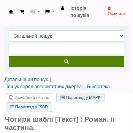
Історія
Очистити
пошуків
Бібліотека НТШ › Електронний каталог
Детальніший пошук
Пошук серед авторитетних джерел
Бібліотека
Звичайний вигляд
Перегляд у МАРК
Перегляд у ISBD
Чотири шаблі [Текст] : Роман. іі
частина.