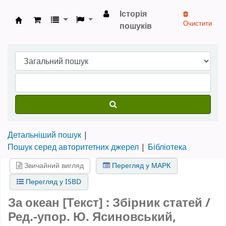
Історія
Очистити
пошуків
Бібліотека НТШ › Електронний каталог
Детальніший пошук
Пошук серед авторитетних джерел
Бібліотека
Звичайний вигляд
Перегляд у МАРК
Перегляд у ISBD
За океан [Текст] : Збірник статей /
Ред.-упор. Ю. Ясиновський,