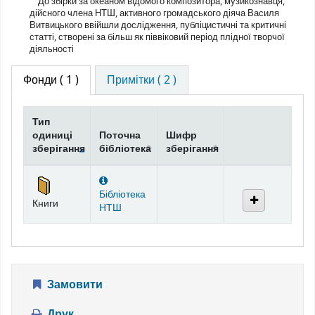
До збірки за океаном відомого композитора, музикознавця,
дійсного члена НТШ, активного громадського діяча Василя
Витвицького ввійшли дослідження, публіцистичні та критичні
статті, створені за більш як піввіковий період плідної творчої
діяльності
Фонди
( 1 )
Примітки ( 2 )
Тип
одиниці
Поточна
Шифр
зберігання
бібліотека
зберігання
Фонди
Бібліотека
Книги
НТШ
Замовити
Друк