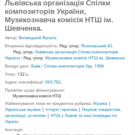
Львівська організація Спілки
композиторів України,
Музикознавча комісія НТШ ім.
Шевченка.
Автор:
Витвицький Василь
Вторинна відповідальність:
Ред.-упор.
Ясиновський Ю.
Ред.-упор.
Львівська організація Спілки композиторів
України
;
Ред.-упор.
Музикознавча комісія НТШ ім. Шевченка
Вихідні дані:
Львів
:
Спілка композиторів Укр
,
1996
Опис:
132 с.
Індекс класифікації:
063:782
.
Примітки щодо фінансування:
Музикознавча комісія НТШ
Найменування теми як предметна рубрика:
Музика
|
Українська музика
|
Історія і критика
|
Наукові товариства,
організації, установи
|
НТШ у Львові та інші осередки по
Україні
Анотація: