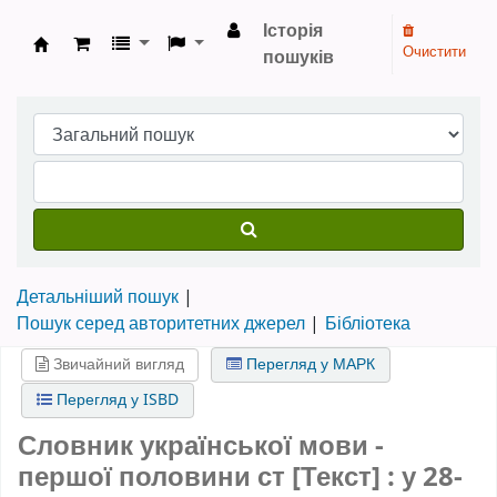
Історія
Очистити
пошуків
Бібліотека НТШ › Електронний каталог
Детальніший пошук
Пошук серед авторитетних джерел
Бібліотека
Звичайний вигляд
Перегляд у МАРК
Перегляд у ISBD
Словник української мови -
першої половини ст [Текст] : у 28-