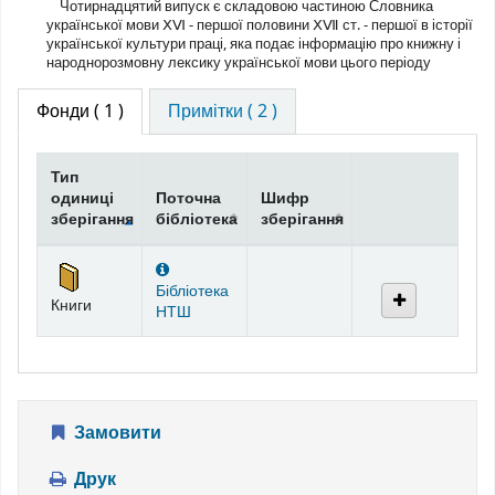
Чотирнадцятий випуск є складовою частиною Словника
української мови ⅩⅥ - першої половини ⅩⅦ ст. - першої в історії
української культури праці, яка подає інформацію про книжну і
народнорозмовну лексику української мови цього періоду
Фонди
( 1 )
Примітки ( 2 )
Тип
одиниці
Поточна
Шифр
зберігання
бібліотека
зберігання
Фонди
Бібліотека
Книги
НТШ
Замовити
Друк