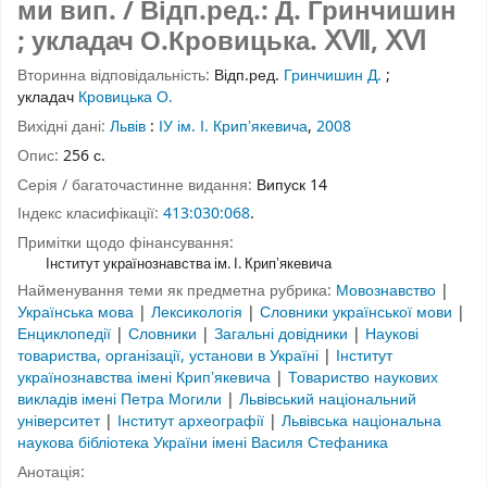
ми вип. / Відп.ред.: Д. Гринчишин
; укладач О.Кровицька.
ⅩⅦ
,
ⅩⅥ
Вторинна відповідальність:
Відп.ред.
Гринчишин Д.
;
укладач
Кровицька О.
Вихідні дані:
Львів
:
ІУ ім. І. Крипʼякевича
,
2008
Опис:
256 с.
Серія / багаточастинне видання:
Випуск 14
Індекс класифікації:
413:030:068
.
Примітки щодо фінансування:
Інститут українознавства ім. І. Крипʼякевича
Найменування теми як предметна рубрика:
Мовознавство
|
Українська мова
|
Лексикологія
|
Словники української мови
|
Енциклопедії
|
Словники
|
Загальні довідники
|
Наукові
товариства, організації, установи в Україні
|
Інститут
українознавства імені Крипʼякевича
|
Товариство наукових
викладів імені Петра Могили
|
Львівський національний
університет
|
Інститут археографії
|
Львівська національна
наукова бібліотека України імені Василя Стефаника
Анотація: