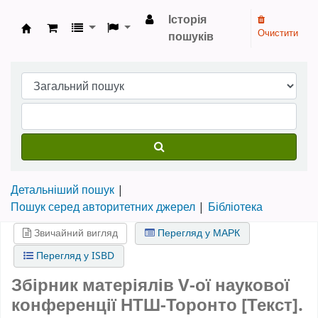
Історія
Очистити
пошуків
Бібліотека НТШ › Електронний каталог
Детальніший пошук
Пошук серед авторитетних джерел
Бібліотека
Звичайний вигляд
Перегляд у МАРК
Перегляд у ISBD
Збірник матеріялів V-ої наукової
конференції НТШ-Торонто [Текст].