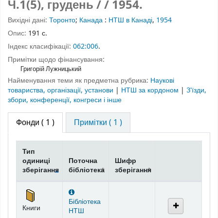
Ч.1(5), грудень
/ / 1954.
Вихідні дані:
Торонто
;
Канада
:
НТШ в Канаді
,
1954
Опис:
191 с.
Індекс класифікації:
062:006
.
Примітки щодо фінансування:
Григорій Лужницький
Найменування теми як предметна рубрика:
Наукові
товариства, організації, установи
|
НТШ за кордоном
|
Зʼїзди,
збори, конференції, конгреси і інше
Фонди
( 1 )
Примітки ( 1 )
Тип
одиниці
Поточна
Шифр
зберігання
бібліотека
зберігання
Фонди
Бібліотека
Книги
НТШ