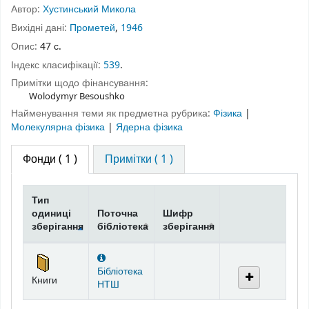
Автор:
Хустинський Микола
Вихідні дані:
Прометей
,
1946
Опис:
47 с.
Індекс класифікації:
539
.
Примітки щодо фінансування:
Wolodymyr Besoushko
Найменування теми як предметна рубрика:
Фізика
|
Молекулярна фізика
|
Ядерна фізика
Фонди
( 1 )
Примітки ( 1 )
Тип
одиниці
Поточна
Шифр
зберігання
бібліотека
зберігання
Фонди
Бібліотека
Книги
НТШ