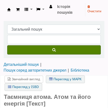
Історія
Очистити
пошуків
Бібліотека НТШ › Електронний каталог
Детальніший пошук
Пошук серед авторитетних джерел
Бібліотека
Звичайний вигляд
Перегляд у МАРК
Перегляд у ISBD
Таємниця атома. Атом та його
енергія [Текст]