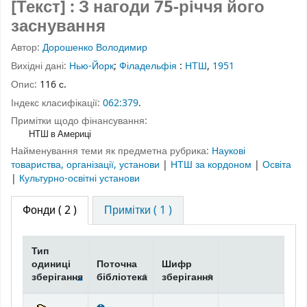
[Текст] : З нагоди 75-річчя його
заснування
Автор:
Дорошенко Володимир
Вихідні дані:
Нью-Йорк
;
Філадельфія
:
НТШ
,
1951
Опис:
116 с.
Індекс класифікації:
062:379
.
Примітки щодо фінансування:
НТШ в Америці
Найменування теми як предметна рубрика:
Наукові
товариства, організації, установи
|
НТШ за кордоном
|
Освіта
|
Культурно-освітні установи
Фонди
( 2 )
Примітки ( 1 )
Тип
одиниці
Поточна
Шифр
зберігання
бібліотека
зберігання
Фонди