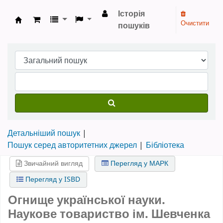
Історія
Очистити
пошуків
Бібліотека НТШ › Електронний каталог
Детальніший пошук
Пошук серед авторитетних джерел
Бібліотека
Звичайний вигляд
Перегляд у МАРК
Перегляд у ISBD
Огнище української науки.
Наукове товариство ім. Шевченка