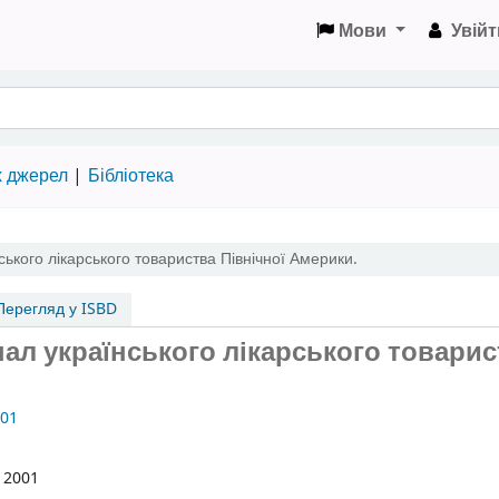
Мови
Увійт
х джерел
Бібліотека
ського лікарського товариства Північної Америки.
ерегляд у ISBD
рнал українського лікарського товари
01
а 2001