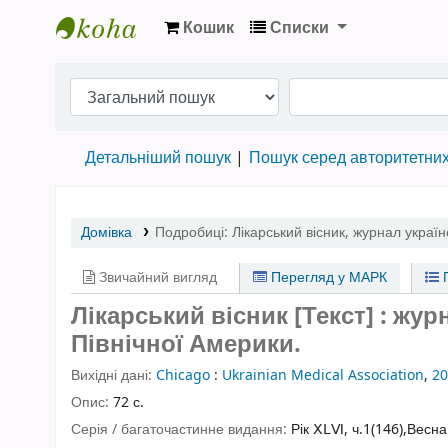
Кошик
Списки
Бібліотека НТШ › Електронний каталог
Детальніший пошук
Пошук серед авторитетни
Домівка
Подробиці:
Лікарський вісник
,
журнал україн
Звичайний вигляд
Перегляд у МАРК
П
Лікарський вісник [Текст] : жу
Північної Америки.
Вихідні дані:
Chicago
:
Ukrainian Medical Association
,
20
Опис:
72 с.
Серія / багаточастинне видання:
Рік ⅩⅬⅥ, ч.1(146),Весн