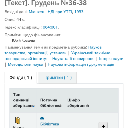
[Текст].
Грудень №36-38
Вихідні дані:
Мюнхен
:
НДІ при УТГІ
,
1953
Опис:
44 с.
Індекс класифікації:
064:001
.
Примітки щодо фінансування:
Юрій Ковалів
Найменування теми як предметна рубрика:
Наукові
товариства, організації, установи
|
Український технічно-
господарський інститут
|
Наука та її поширення
|
Історія науки
|
Методологія науки
|
Наукова інформація і документація
Фонди
( 1 )
Примітки ( 1 )
Тип
одиниці
Поточна
Шифр
зберігання
бібліотека
зберігання
Фонди
Бібліотека
Книги