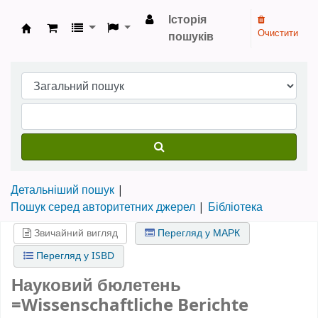
Історія
Очистити
пошуків
Бібліотека НТШ › Електронний каталог
Детальніший пошук
Пошук серед авторитетних джерел
Бібліотека
Звичайний вигляд
Перегляд у МАРК
Перегляд у ISBD
Науковий бюлетень
=Wissenschaftliche Berichte