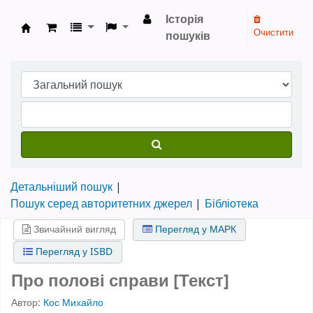
Історія
Очистити
пошуків
Бібліотека НТШ › Електронний каталог
Детальніший пошук
Пошук серед авторитетних джерел
Бібліотека
Звичайний вигляд
Перегляд у МАРК
Перегляд у ISBD
Про полові справи [Текст]
Автор:
Кос Михайло