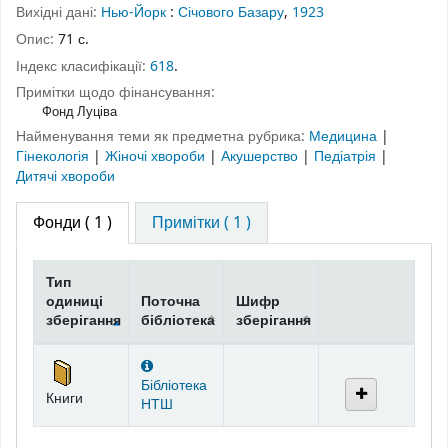
Вихідні дані:
Нью-Йорк
:
Січового Базару
,
1923
Опис:
71 с.
Індекс класифікації:
618
.
Примітки щодо фінансування:
Фонд Луціва
Найменування теми як предметна рубрика:
Медицина
|
Гінекологія
|
Жіночі хвороби
|
Акушерство
|
Педіатрія
|
Дитячі хвороби
Фонди
( 1 )
Примітки ( 1 )
Тип
одиниці
Поточна
Шифр
зберігання
бібліотека
зберігання
Фонди
Бібліотека
Книги
НТШ