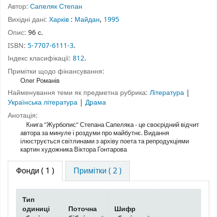
Автор:
Сапеляк Степан
Вихідні дані:
Харків
:
Майдан
,
1995
Опис:
96 с.
ISBN:
5-7707-6111-3
.
Індекс класифікації:
812
.
Примітки щодо фінансування:
Олег Романів
Найменування теми як предметна рубрика:
Література
|
Українська література
|
Драма
Анотація:
Книга "Журбопис" Степана Сапеляка - це своєрідний відчит
автора за минуле і роздуми про майбутнє. Видання
ілюструється світлинами з архіву поета та репродукціями
картин художника Віктора Гонтарова
Фонди
( 1 )
Примітки ( 2 )
Тип
одиниці
Поточна
Шифр