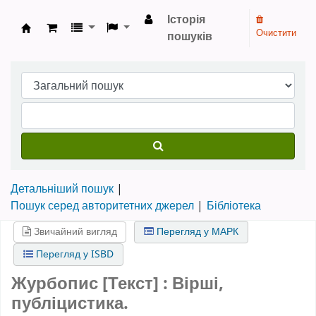
Історія
Очистити
пошуків
Бібліотека НТШ › Електронний каталог
Детальніший пошук
Пошук серед авторитетних джерел
Бібліотека
Звичайний вигляд
Перегляд у МАРК
Перегляд у ISBD
Журбопис [Текст] : Вірші,
публіцистика.