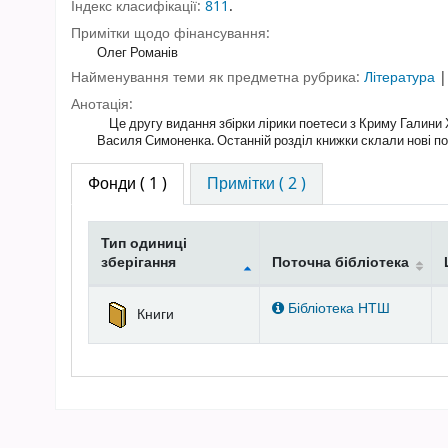
Індекс класифікації:
811
.
Примітки щодо фінансування:
Олег Романів
Найменування теми як предметна рубрика:
Література
Анотація:
Це другу видання збірки лірики поетеси з Криму Галини Хм
Василя Симоненка. Останній розділ книжки склали нові по
Фонди
( 1 )
Примітки ( 2 )
Тип одиниці
зберігання
Поточна бібліотека
Фонди
Бібліотека НТШ
Книги