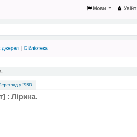
Мови
Увійт
х джерел
Бібліотека
а.
ерегляд у ISBD
] : Лірика.