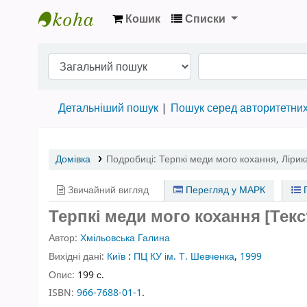
Кошик
Списки
Бібліотека НТШ › Електронний каталог
Детальніший пошук
Пошук серед авторитетни
Домівка
Подробиці:
Терпкі меди мого кохання
,
Лірик
Звичайний вигляд
Перегляд у МАРК
П
Терпкі меди мого кохання [Текст
Автор:
Хмільовська Галина
Вихідні дані:
Київ
:
ПЦ КУ ім. Т. Шевченка
,
1999
Опис:
199 с.
ISBN:
966-7688-01-1
.