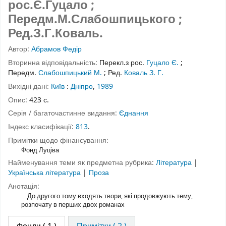
рос.Є.Гуцало ;
Передм.М.Слабошпицького ;
Ред.З.Г.Коваль.
Автор:
Абрамов Федір
Вторинна відповідальність:
Перекл.з рос.
Гуцало Є.
;
Передм.
Слабошпицький М.
;
Ред.
Коваль З. Г.
Вихідні дані:
Київ
:
Дніпро
,
1989
Опис:
423 с.
Серія / багаточастинне видання:
Єднання
Індекс класифікації:
813
.
Примітки щодо фінансування:
Фонд Луціва
Найменування теми як предметна рубрика:
Література
|
Українська література
|
Проза
Анотація:
До другого тому входять твори, які продовжують тему,
розпочату в перших двох романах