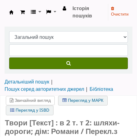
Історія
Очистити
пошуків
Бібліотека НТШ › Електронний каталог
Детальніший пошук
Пошук серед авторитетних джерел
Бібліотека
Звичайний вигляд
Перегляд у МАРК
Перегляд у ISBD
Твори [Текст] : в 2 т. т 2: шляхи-
дороги; дім: Романи / Перекл.з