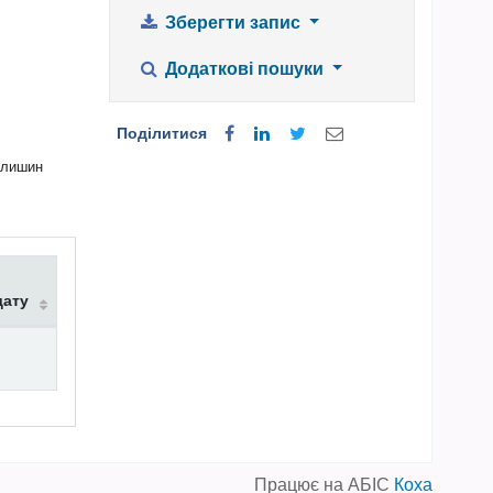
Зберегти запис
Додаткові пошуки
Поділитися
авлишин
дату
Працює на АБІС
Коха