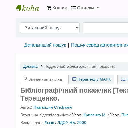
Кошик
Списки
Бібліотека НТШ › Електронний каталог
Детальніший пошук
Пошук серед авторитетни
Домівка
Подробиці:
Бібліографічний покажчик
Звичайний вигляд
Перегляд у МАРК
П
Бібліографічний покажчик [Текс
Терещенко.
Автор:
Павлишин Стефанія
Вторинна відповідальність:
Упор.
Кривенко М.
;
Упор.
Пис
Вихідні дані:
Львів
:
ЛДОУ НБ
,
2000