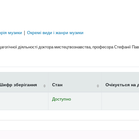
орія музики
|
Окремі види і жанри музики
дагогічної діяльності доктора мистецтвознавства, професора Стефанії П
Шифр зберігання
Стан
Очікується на 
Доступно