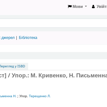
Мови
Увійт
х джерел
Бібліотека
ерегляд у ISBD
т] / Упор.: М. Кривенко, Н. Письменна
ьменна Н.
;
Упор.
Терещенко Л.