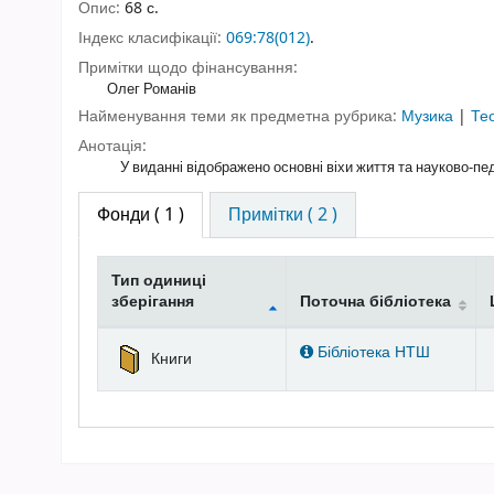
Опис:
68 с.
Індекс класифікації:
069:78(012)
.
Примітки щодо фінансування:
Олег Романів
Найменування теми як предметна рубрика:
Музика
|
Те
Анотація:
У виданні відображено основні віхи життя та науково-пе
Фонди
( 1 )
Примітки ( 2 )
Тип одиниці
зберігання
Поточна бібліотека
Фонди
Бібліотека НТШ
Книги