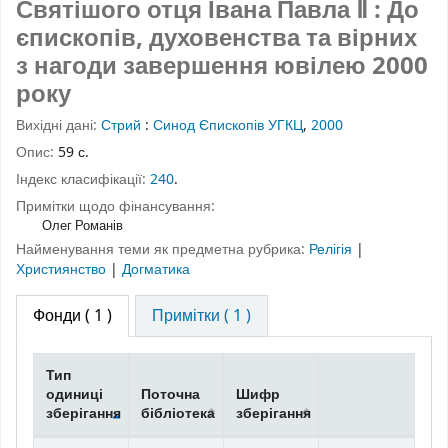
Святішого отця Івана Павла Ⅱ : До
єпископів, духовенства та вірних
з нагоди завершення ювілею 2000
року
Вихідні дані:
Стрий
:
Синод Єпископів УГКЦ
,
2000
Опис:
59 с.
Індекс класифікації:
240
.
Примітки щодо фінансування:
Олег Романів
Найменування теми як предметна рубрика:
Релігія
|
Християнство
|
Догматика
Фонди
( 1 )
Примітки ( 1 )
Тип
одиниці
Поточна
Шифр
зберігання
бібліотека
зберігання
Фонди