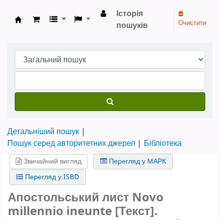
Історія
Очистити
пошуків
Бібліотека НТШ › Електронний каталог
Детальніший пошук
Пошук серед авторитетних джерел
Бібліотека
Звичайний вигляд
Перегляд у МАРК
Перегляд у ISBD
Апостольський лист Novo
millennio ineunte [Текст].