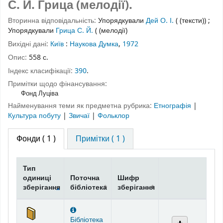
С. Й. Грица (мелодії).
Вторинна відповідальність:
Упорядкували
Дей О. І.
( (тексти))
;
Упорядкували
Грица С. Й.
( (мелодії)
Вихідні дані:
Київ
:
Наукова Думка
,
1972
Опис:
558 с.
Індекс класифікації:
390
.
Примітки щодо фінансування:
Фонд Луціва
Найменування теми як предметна рубрика:
Етнографія
|
Культура побуту
|
Звичаї
|
Фольклор
Фонди
( 1 )
Примітки ( 1 )
Тип
одиниці
Поточна
Шифр
зберігання
бібліотека
зберігання
Фонди
Бібліотека