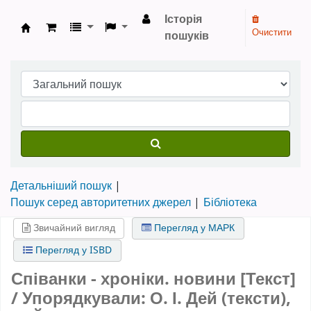
Історія
Очистити
пошуків
Бібліотека НТШ › Електронний каталог
Детальніший пошук
Пошук серед авторитетних джерел
Бібліотека
Звичайний вигляд
Перегляд у МАРК
Перегляд у ISBD
Співанки - хроніки. новини [Текст]
/ Упорядкували: О. І. Дей (тексти),