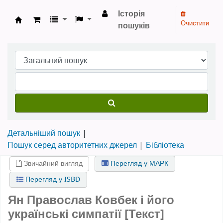
Історія
Очистити
пошуків
Бібліотека НТШ › Електронний каталог
Детальніший пошук
Пошук серед авторитетних джерел
Бібліотека
Звичайний вигляд
Перегляд у МАРК
Перегляд у ISBD
Ян Православ Ковбек і його
українські симпатії [Текст]