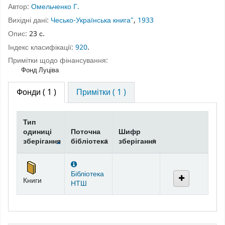
Автор:
Омельченко Г.
Вихідні дані:
Чесько-Українська книга"
,
1933
Опис:
23 с.
Індекс класифікації:
920
.
Примітки щодо фінансування:
Фонд Луціва
Фонди
( 1 )
Примітки ( 1 )
Тип
одиниці
Поточна
Шифр
зберігання
бібліотека
зберігання
Фонди
Бібліотека
Книги
НТШ