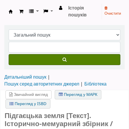
Історія
Очистити
пошуків
Бібліотека НТШ › Електронний каталог
Детальніший пошук
Пошук серед авторитетних джерел
Бібліотека
Звичайний вигляд
Перегляд у МАРК
Перегляд у ISBD
Підгаєцька земля [Текст].
Історично-мемуарний збірник /