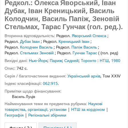
Редкол.: Олекса Яворський, Іван
Дубак, Іван Креницький, Василь
Колодчин, Василь Папіж, Зеновій
Стельмах, Тарас Гунчак (гол. ред.).
Вторинна відповідальність:
Редкол.
Яворський Олекса
;
Редкол.
Дубак Іван
;
Редкол.
Креницький Іван
;
Редкол.
Колодчин Василь
;
Редкол.
Папіж Василь
;
Редкол.
Стельмах Зеновій
;
Редкол.
Гунчак Тарас
( (гол. ред)
Вихідні дані:
Нью-Йорк
;
Париж
;
Сидней
;
Торонто
:
НТШ
,
1980
Опис:
742 с.
Серія / багаточастинне видання:
Український архів
, Том ⅩⅩⅣ
Індекс класифікації:
062:915
.
Примітки щодо фінансування:
Василь Луців
Найменування теми як предметна рубрика:
Наукові
товариства, організації, установи
|
НТШ за кордоном
|
Географія
|
Регіональні збірники