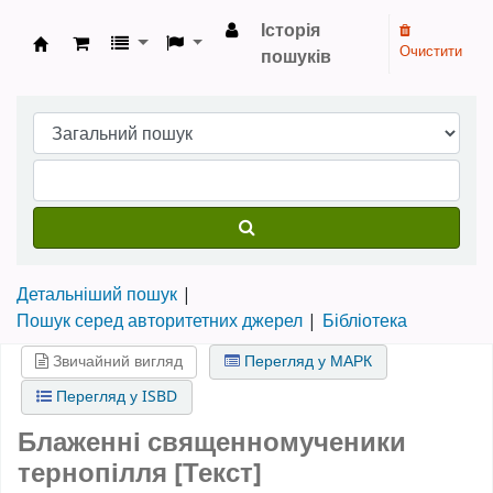
Історія
Очистити
пошуків
Бібліотека НТШ › Електронний каталог
Детальніший пошук
Пошук серед авторитетних джерел
Бібліотека
Звичайний вигляд
Перегляд у МАРК
Перегляд у ISBD
Блаженні священномученики
тернопілля [Текст]