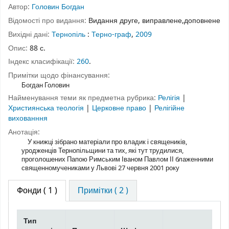
Автор:
Головин Богдан
Відомості про видання:
Видання друге, виправлене,доповнене
Вихідні дані:
Тернопіль
:
Терно-граф
,
2009
Опис:
88 с.
Індекс класифікації:
260
.
Примітки щодо фінансування:
Богдан Головин
Найменування теми як предметна рубрика:
Релігія
|
Християнська теологія
|
Церковне право
|
Релігійне
вихованння
Анотація:
У книжці зібрано матеріали про владик і священиків,
уродженців Тернопільщини та тих, які тут трудилися,
проголошених Папою Римським Іваном Павлом ІІ блаженними
священномучениками у Львові 27 червня 2001 року
Фонди
( 1 )
Примітки ( 2 )
Тип