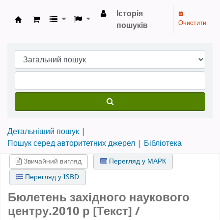
Історія
Очистити
пошуків
Бібліотека НТШ › Електронний каталог
Детальніший пошук
Пошук серед авторитетних джерел
Бібліотека
Звичайний вигляд
Перегляд у МАРК
Перегляд у ISBD
Бюлетень західного наукового
центру.2010 р [Текст] /