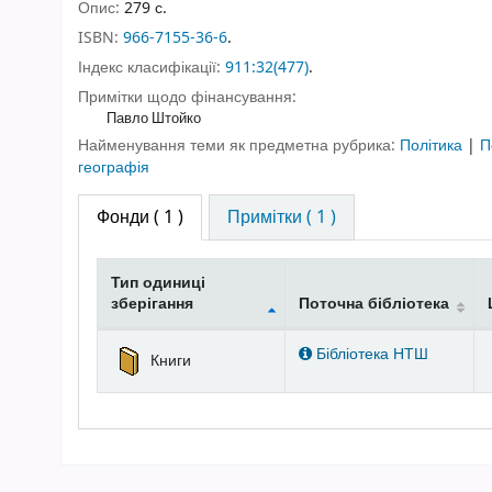
Опис:
279 с.
ISBN:
966-7155-36-6
.
Індекс класифікації:
911:32(477)
.
Примітки щодо фінансування:
Павло Штойко
Найменування теми як предметна рубрика:
Політика
|
П
географія
Фонди
( 1 )
Примітки ( 1 )
Тип одиниці
зберігання
Поточна бібліотека
Фонди
Бібліотека НТШ
Книги