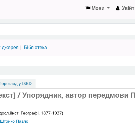
Мови
Увійт
х джерел
Бібліотека
ерегляд у ISBD
Текст] / Упорядник, автор передмови 
-досл.іІнст. Географі, 1877-1937)
Штойко Павло