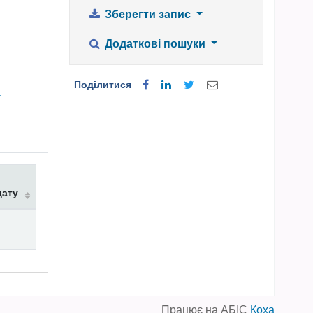
Зберегти запис
Додаткові пошуки
Поділитися
а
дату
Працює на АБІС
Коха