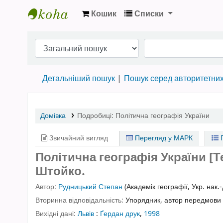
Кошик
Списки
Бібліотека НТШ › Електронний каталог
Детальніший пошук
Пошук серед авторитетни
Домівка
Подробиці:
Політична географія України
Звичайний вигляд
Перегляд у МАРК
П
Політична географія України [
Штойко.
Автор:
Рудницький Степан
(Академік географії, Укр. нак.
Вторинна відповідальність:
Упорядник, автор передмови
Вихідні дані:
Львів
:
Ґердан друк
,
1998