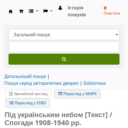
Історія
Очистити
пошуків
Бібліотека НТШ › Електронний каталог
Детальніший пошук
Пошук серед авторитетних джерел
Бібліотека
Звичайний вигляд
Перегляд у МАРК
Перегляд у ISBD
Під українським небом [Текст] /
Спогади 1908-1940 рр.