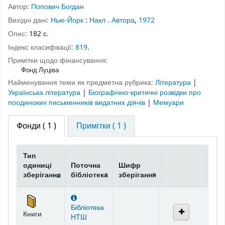
Автор:
Попович Богдан
Вихідні дані:
Нью-Йорк
:
Накл . Автора
,
1972
Опис:
182 с.
Індекс класифікації:
819
.
Примітки щодо фінансування:
Фонд Луціва
Найменування теми як предметна рубрика:
Література
|
Українська література
|
Біографічно-критичні розвідки про
поодиноких письменників видатних діячів
|
Мемуари
Фонди
( 1 )
Примітки ( 1 )
Тип
одиниці
Поточна
Шифр
зберігання
бібліотека
зберігання
Фонди
Бібліотека
Книги
НТШ