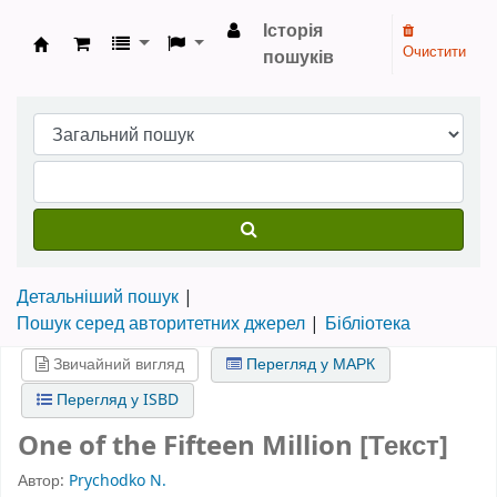
Історія
Очистити
пошуків
Бібліотека НТШ › Електронний каталог
Детальніший пошук
Пошук серед авторитетних джерел
Бібліотека
Звичайний вигляд
Перегляд у МАРК
Перегляд у ISBD
One of the Fifteen Million [Текст]
Автор:
Prychodko N.