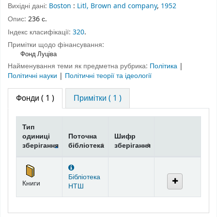
Вихідні дані:
Boston
:
Litl, Brown and company
,
1952
Опис:
236 с.
Індекс класифікації:
320
.
Примітки щодо фінансування:
Фонд Луціва
Найменування теми як предметна рубрика:
Політика
|
Політичні науки
|
Політичні теорії та ідеології
Фонди
( 1 )
Примітки ( 1 )
Тип
одиниці
Поточна
Шифр
зберігання
бібліотека
зберігання
Фонди
Бібліотека
Книги
НТШ