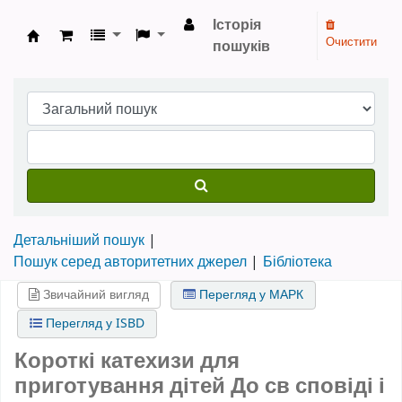
Історія
Очистити
пошуків
Бібліотека НТШ › Електронний каталог
Детальніший пошук
Пошук серед авторитетних джерел
Бібліотека
Звичайний вигляд
Перегляд у МАРК
Перегляд у ISBD
Короткі катехизи для
приготування дітей До св сповіді і