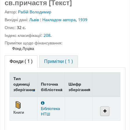
св.причастя [Текст]
Автор:
Рабій Володимир
Вихідні дані:
Львів
:
Накладом автора
,
1939
Опис:
32 с.
Індекс класифікації:
208
.
Примітки щодо фінансування:
Фонд Луціва
Фонди
( 1 )
Примітки ( 1 )
Тип
одиниці
Поточна
Шифр
зберігання
бібліотека
зберігання
Фонди
Бібліотека
Книги
НТШ