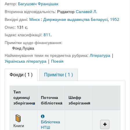
Автор:
Багушэвіч Францішак
Вторинна відповідальність:
Рэдактор
Салавей Л.
Вихідні дані:
Мінск
:
Дзяржаунае выдавецтва Беларусі
,
1952
Опис:
131 с.
Індекс класифікації:
811
.
Примітки щодо фінансування:
Фонд Луціва
Найменування теми як предметна рубрика:
Література
|
Українська література
|
Поезія
Фонди
( 1 )
Примітки ( 1 )
Тип
одиниці
Поточна
Шифр
зберігання
бібліотека
зберігання
Фонди
Бібліотека
Книги
НТШ