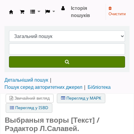
Історія
Очистити
пошуків
Бібліотека НТШ › Електронний каталог
Детальніший пошук
Пошук серед авторитетних джерел
Бібліотека
Звичайний вигляд
Перегляд у МАРК
Перегляд у ISBD
Выбраныя творы [Текст] /
Рэдактор Л.Салавей.