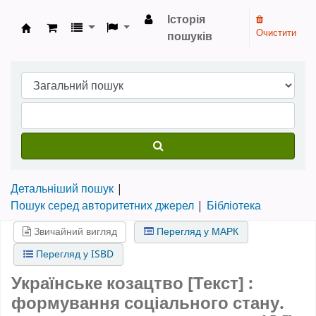
Історія
Очистити
пошуків
Бібліотека НТШ › Електронний каталог
Детальніший пошук
Пошук серед авторитетних джерел
Бібліотека
Звичайний вигляд
Перегляд у МАРК
Перегляд у ISBD
Українське козацтво [Текст] :
формування соціального стану.