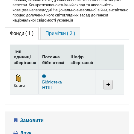
верстви. Конкретизовано етнічний склад та чисельність
козацтва напередодні Національно-визвольної війни, висвітлено
процес долучення його світоглядних засад до генези
національної свідомості українців
Фонди
( 1 )
Примітки ( 2 )
Тип
одиниці
Поточна
Шифр
зберігання
бібліотека
зберігання
Фонди
Бібліотека
Книги
НТШ
Замовити
Друк