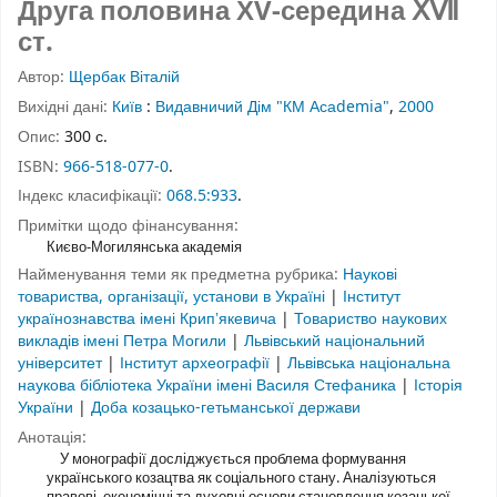
Друга половина ХV-середина ⅩⅦ
ст.
Автор:
Щербак Віталій
Вихідні дані:
Київ
:
Видавничий Дім "КМ Асаdemia"
,
2000
Опис:
300 с.
ISBN:
966-518-077-0
.
Індекс класифікації:
068.5:933
.
Примітки щодо фінансування:
Києво-Могилянська академія
Найменування теми як предметна рубрика:
Наукові
товариства, організації, установи в Україні
|
Інститут
українознавства імені Крипʼякевича
|
Товариство наукових
викладів імені Петра Могили
|
Львівський національний
університет
|
Інститут археографії
|
Львівська національна
наукова бібліотека України імені Василя Стефаника
|
Історія
України
|
Доба козацько-гетьманської держави
Анотація:
У монографії досліджується проблема формування
українського козацтва як соціального стану. Аналізуються
правові, економічні та духовні основи становлення козацької