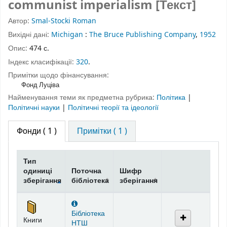
communist imperialism [Текст]
Автор:
Smal-Stocki Roman
Вихідні дані:
Michigan
:
The Bruce Publishing Company
,
1952
Опис:
474 с.
Індекс класифікації:
320
.
Примітки щодо фінансування:
Фонд Луціва
Найменування теми як предметна рубрика:
Політика
|
Політичні науки
|
Політичні теорії та ідеології
Фонди
( 1 )
Примітки ( 1 )
Тип
одиниці
Поточна
Шифр
зберігання
бібліотека
зберігання
Фонди
Бібліотека
Книги
НТШ