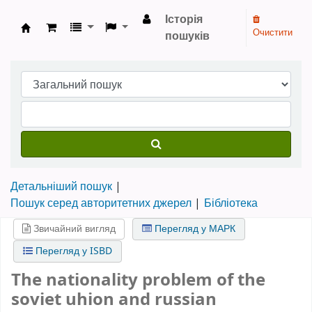
Історія
Очистити
пошуків
Бібліотека НТШ › Електронний каталог
Детальніший пошук
Пошук серед авторитетних джерел
Бібліотека
Звичайний вигляд
Перегляд у МАРК
Перегляд у ISBD
The nationality problem of the
soviet uhion and russian