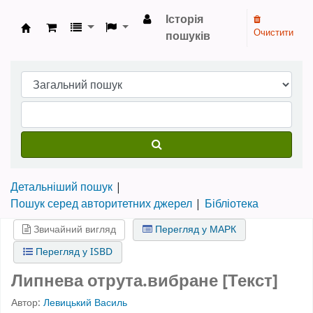
Історія
Очистити
пошуків
Бібліотека НТШ › Електронний каталог
Детальніший пошук
Пошук серед авторитетних джерел
Бібліотека
Звичайний вигляд
Перегляд у МАРК
Перегляд у ISBD
Липнева отрута.вибране [Текст]
Автор:
Левицький Василь