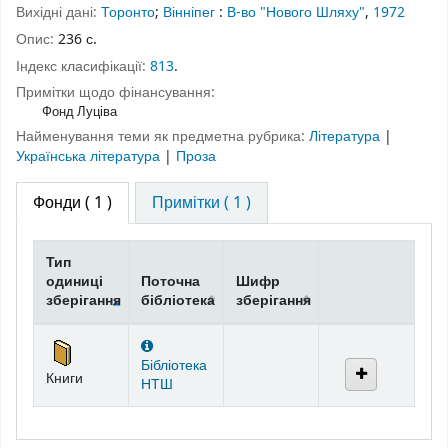
Вихідні дані:
Торонто
;
Вінніпег
:
В-во "Нового Шляху"
,
1972
Опис:
236 с.
Індекс класифікації:
813
.
Примітки щодо фінансування:
Фонд Луціва
Найменування теми як предметна рубрика:
Література
|
Українська література
|
Проза
Фонди
( 1 )
Примітки ( 1 )
Тип
одиниці
Поточна
Шифр
зберігання
бібліотека
зберігання
Фонди
Бібліотека
Книги
НТШ