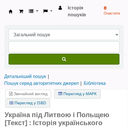
Історія
Очистити
пошуків
Бібліотека НТШ › Електронний каталог
Детальніший пошук
Пошук серед авторитетних джерел
Бібліотека
Звичайний вигляд
Перегляд у МАРК
Перегляд у ISBD
Україна під Литвою і Польщею
[Текст] : Історія українського