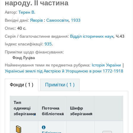
народу.
ІІ частина
Автор:
Терен В.
Вихідні дані:
Яворів
:
Самоосвіти
,
1933
Опис:
40 с.
Серія / багаточастинне видання:
Відділ історичних наук
, Ч.43
Індекс класифікації:
935
.
Примітки щодо фінансування:
Фонд Луціва
Найменування теми як предметна рубрика:
Історія України
|
Українські землі під Австрією й Угорщиною в роки 1772-1918
Фонди
( 1 )
Примітки ( 1 )
Тип
одиниці
Поточна
Шифр
зберігання
бібліотека
зберігання
Фонди