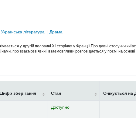
|
Українська література
|
Драма
вається у другій половині ХІ сторіччя у Франції.Про давні стосунки київ
ами, про взаємозвʼязки і взаємовпливи розповідається у поємі на основі
Шифр зберігання
Стан
Очікується на 
Доступно