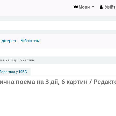
Мови
Увійт
х джерел
Бібліотека
а на 3 дії, 6 картин
ерегляд у ISBD
ична поєма на 3 дії, 6 картин / Редакт