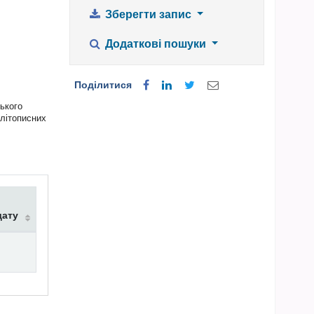
Зберегти запис
Додаткові пошуки
Поділитися
ського
 літописних
дату