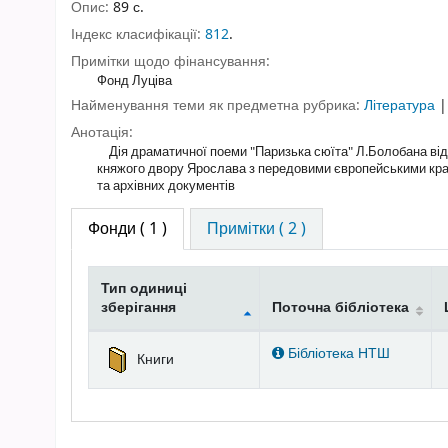
Опис:
89 с.
Індекс класифікації:
812
.
Примітки щодо фінансування:
Фонд Луціва
Найменування теми як предметна рубрика:
Література
Анотація:
Дія драматичної поеми "Паризька сюїта" Л.Болобана відбу
княжого двору Ярослава з передовими європейськими країн
та архівних документів
Фонди
( 1 )
Примітки ( 2 )
Тип одиниці
зберігання
Поточна бібліотека
Фонди
Бібліотека НТШ
Книги