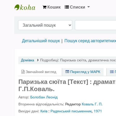
Кошик
Списки
Бібліотека НТШ › Електронний каталог
Детальніший пошук
Пошук серед авторитетни
Домівка
Подробиці:
Паризька сюїта
,
драматична поєм
Звичайний вигляд
Перегляд у МАРК
П
Паризька сюїта [Текст] : драмат
Г.П.Коваль.
Автор:
Болобан Леонід
Вторинна відповідальність:
Редактор
Коваль Г. П.
Вихідні дані:
Київ
:
Радянський письменник
,
1971