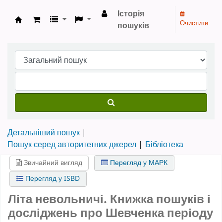
Історія
Очистити
пошуків
Бібліотека НТШ › Електронний каталог
Детальніший пошук
Пошук серед авторитетних джерел
Бібліотека
Звичайний вигляд
Перегляд у МАРК
Перегляд у ISBD
Літа невольничі. Книжка пошуків і
досліджень про Шевченка періоду