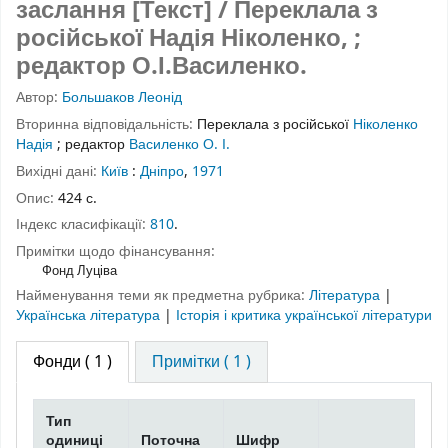
заслання [Текст] / Переклала з
російської Надія Ніколенко, ;
редактор О.І.Василенко.
Автор:
Большаков Леонід
Вторинна відповідальність:
Переклала з російської
Ніколенко
Надія
;
редактор
Василенко О. І.
Вихідні дані:
Київ
:
Дніпро
,
1971
Опис:
424 с.
Індекс класифікації:
810
.
Примітки щодо фінансування:
Фонд Луціва
Найменування теми як предметна рубрика:
Література
|
Українська література
|
Історія і критика української літератури
Фонди
( 1 )
Примітки ( 1 )
Тип
одиниці
Поточна
Шифр