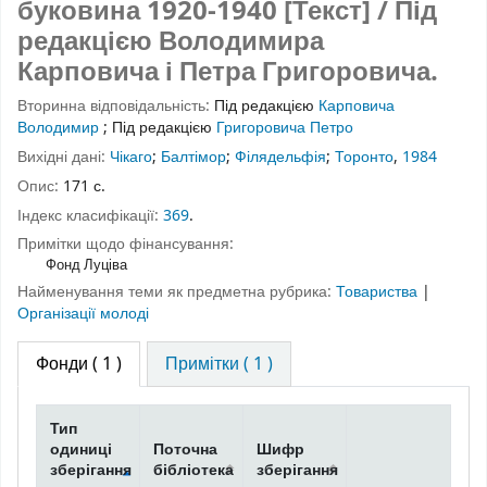
буковина 1920-1940 [Текст] / Під
редакцією Володимира
Карповича і Петра Григоровича.
Вторинна відповідальність:
Під редакцією
Карповича
Володимир
;
Під редакцією
Григоровича Петро
Вихідні дані:
Чікаго
;
Балтімор
;
Філядельфія
;
Торонто
,
1984
Опис:
171 с.
Індекс класифікації:
369
.
Примітки щодо фінансування:
Фонд Луціва
Найменування теми як предметна рубрика:
Товариства
|
Організації молоді
Фонди
( 1 )
Примітки ( 1 )
Тип
одиниці
Поточна
Шифр
зберігання
бібліотека
зберігання