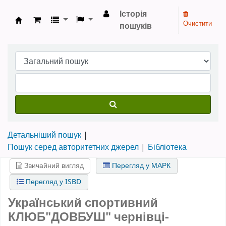
Історія
Очистити
пошуків
Бібліотека НТШ › Електронний каталог
Детальніший пошук
Пошук серед авторитетних джерел
Бібліотека
Звичайний вигляд
Перегляд у МАРК
Перегляд у ISBD
Український спортивний
КЛЮБ"ДОВБУШ" чернівці-