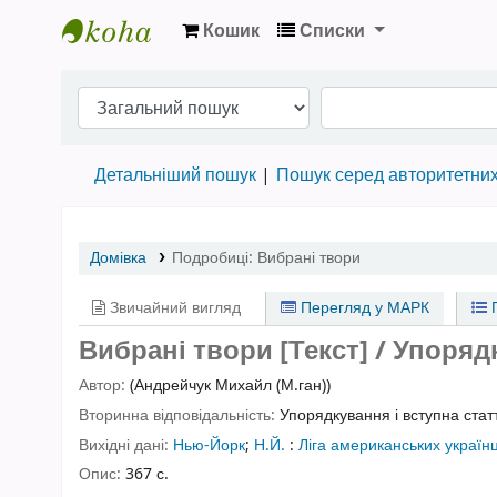
Кошик
Списки
Бібліотека НТШ › Електронний каталог
Детальніший пошук
Пошук серед авторитетни
Домівка
Подробиці:
Вибрані твори
Звичайний вигляд
Перегляд у МАРК
П
Вибрані твори [Текст] / Упоряд
Автор:
(Андрейчук Михайл (М.ган))
Вторинна відповідальність:
Упорядкування і вступна ста
Вихідні дані:
Нью-Йорк
;
Н.Й.
:
Ліга американських українц
Опис:
367 с.