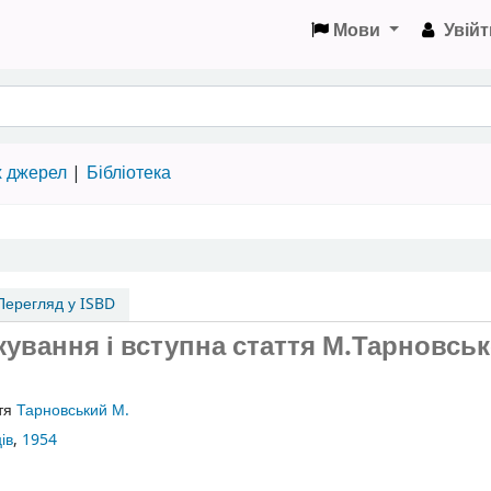
Мови
Увійт
х джерел
Бібліотека
ерегляд у ISBD
кування і вступна стаття М.Тарновськ
ття
Тарновський М.
ів
,
1954