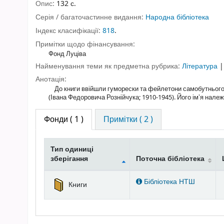
Опис:
132 с.
Серія / багаточастинне видання:
Народна бібліотека
Індекс класифікації:
818
.
Примітки щодо фінансування:
Фонд Луціва
Найменування теми як предметна рубрика:
Література
Анотація:
До книги ввійшли гуморески та фейлетони самобутнього 
(Івана Федоровича Рознійчука; 1910-1945). Його імʼя належ
Фонди
( 1 )
Примітки ( 2 )
Тип одиниці
зберігання
Поточна бібліотека
Фонди
Бібліотека НТШ
Книги