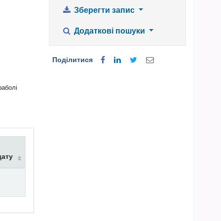
Зберегти запис
Додаткові пошуки
Поділитися
раболі
дату