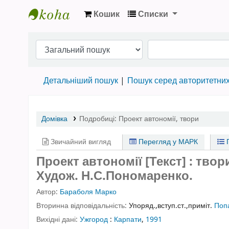
Кошик
Списки
Бібліотека НТШ › Електронний каталог
Детальніший пошук
Пошук серед авторитетни
Домівка
Подробиці:
Проект автономії
,
твори
Звичайний вигляд
Перегляд у МАРК
П
Проект автономії [Текст] : твор
Худож. Н.С.Пономаренко.
Автор:
Бараболя Марко
Вторинна відповідальність:
Упоряд.,вступ.ст.,приміт.
Попа
Вихідні дані:
Ужгород
:
Карпати
,
1991