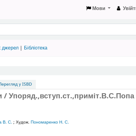
Мови
Увійт
х джерел
Бібліотека
ерегляд у ISBD
и / Упоряд.,вступ.ст.,приміт.В.С.Попа 
 В. С.
;
Худож.
Пономаренко Н. С.