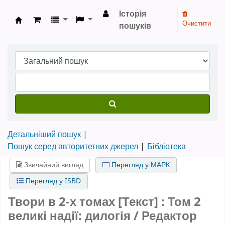
Історія
Очистити
пошуків
Бібліотека НТШ › Електронний каталог
Детальніший пошук
Пошук серед авторитетних джерел
Бібліотека
Звичайний вигляд
Перегляд у МАРК
Перегляд у ISBD
Твори в 2-х томах [Текст] : Том 2
великі надії: дилогія / Редактор