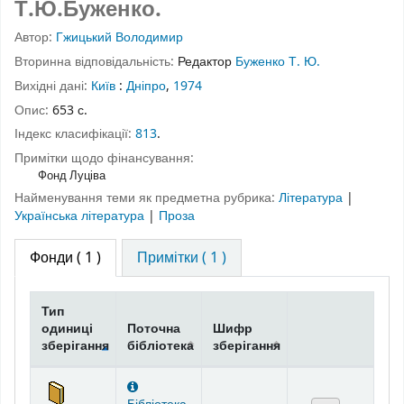
Т.Ю.Буженко.
Автор:
Гжицький Володимир
Вторинна відповідальність:
Редактор
Буженко Т. Ю.
Вихідні дані:
Київ
:
Дніпро
,
1974
Опис:
653 с.
Індекс класифікації:
813
.
Примітки щодо фінансування:
Фонд Луціва
Найменування теми як предметна рубрика:
Література
|
Українська література
|
Проза
Фонди
( 1 )
Примітки ( 1 )
Тип
одиниці
Поточна
Шифр
зберігання
бібліотека
зберігання
Фонди