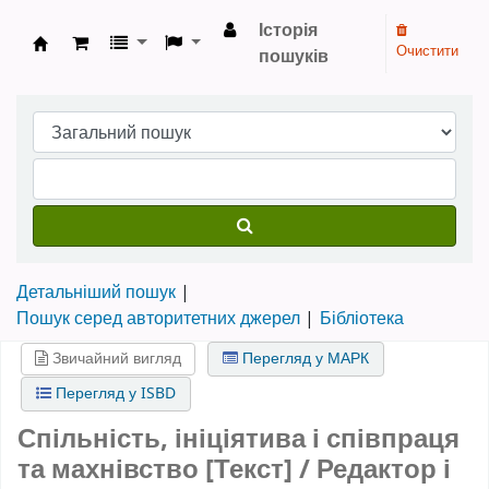
Історія
Очистити
пошуків
Бібліотека НТШ › Електронний каталог
Детальніший пошук
Пошук серед авторитетних джерел
Бібліотека
Звичайний вигляд
Перегляд у МАРК
Перегляд у ISBD
Спільність, ініціятива і співпраця
та махнівство [Текст] / Редактор і