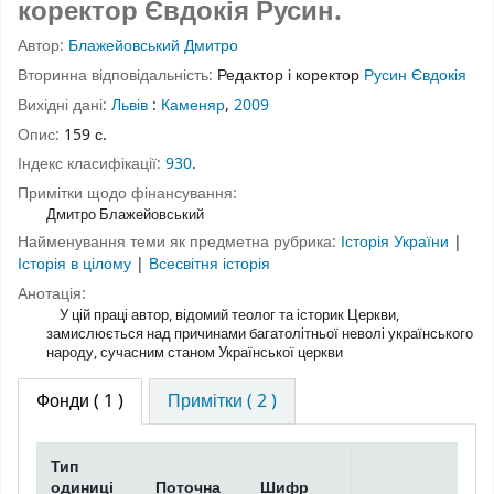
коректор Євдокія Русин.
Автор:
Блажейовський Дмитро
Вторинна відповідальність:
Редактор і коректор
Русин Євдокія
Вихідні дані:
Львів
:
Каменяр
,
2009
Опис:
159 с.
Індекс класифікації:
930
.
Примітки щодо фінансування:
Дмитро Блажейовський
Найменування теми як предметна рубрика:
Історія України
|
Історія в цілому
|
Всесвітня історія
Анотація:
У цій праці автор, відомий теолог та історик Церкви,
замислюється над причинами багатолітньої неволі українського
народу, сучасним станом Української церкви
Фонди
( 1 )
Примітки ( 2 )
Тип
одиниці
Поточна
Шифр