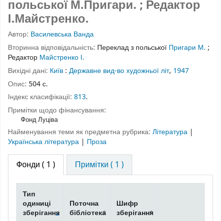
польської М.Пригари. ; Редактор
І.Майстренко.
Автор:
Василевська Ванда
Вторинна відповідальність:
Переклад з польської
Пригари М.
;
Редактор
Майстренко І.
Вихідні дані:
Київ
:
Державне вид-во художньої літ
,
1947
Опис:
504 с.
Індекс класифікації:
813
.
Примітки щодо фінансування:
Фонд Луціва
Найменування теми як предметна рубрика:
Література
|
Українська література
|
Проза
Фонди
( 1 )
Примітки ( 1 )
Тип
одиниці
Поточна
Шифр
зберігання
бібліотека
зберігання