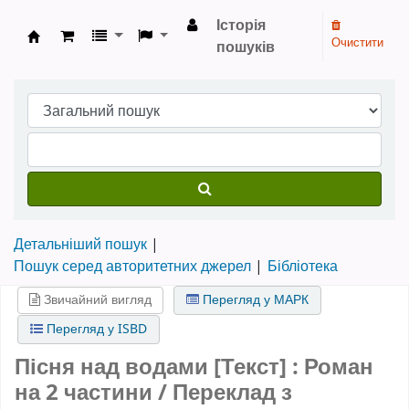
Історія
Очистити
пошуків
Бібліотека НТШ › Електронний каталог
Детальніший пошук
Пошук серед авторитетних джерел
Бібліотека
Звичайний вигляд
Перегляд у МАРК
Перегляд у ISBD
Пісня над водами [Текст] : Роман
на 2 частини / Переклад з