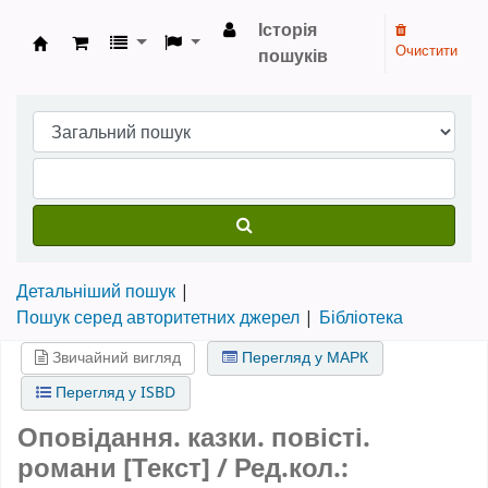
Історія
Очистити
пошуків
Бібліотека НТШ › Електронний каталог
Детальніший пошук
Пошук серед авторитетних джерел
Бібліотека
Звичайний вигляд
Перегляд у МАРК
Перегляд у ISBD
Оповідання. казки. повісті.
романи [Текст] / Ред.кол.: