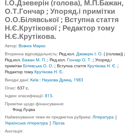
І.О.Дзеверін (голова), М.П.Бажан,
О.Т.Гончар ; Упоряд.і примітки
О.О.Білявської ; Вступна стаття
Н.Є.Крутікової ; Редактор тому
Н.Є.Крутікова.
Автор:
Вовчок Марко
Вторинна відповідальність:
Ред.кол.
Дзеверін І. О.
( (голова))
;
Ред.кол.
Бажан М. П.
;
Ред.кол.
Гончар О. Т.
;
Упоряд.і
примітки
Білявська О. О.
;
Вступна стаття
Крутікова Н. Є.
;
Редактор тому
Крутікова Н. Є.
Вихідні дані:
Київ
:
Наукова Думка
,
1983
Опис:
637 с.
Індекс класифікації:
813
.
Примітки щодо фінансування:
Фонд Луціва
Найменування теми як предметна рубрика:
Література
|
Українська література
|
Проза
Анотація: