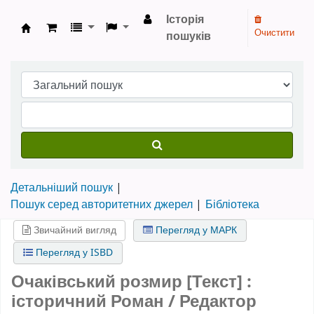
Історія
Очистити
пошуків
Бібліотека НТШ › Електронний каталог
Детальніший пошук
Пошук серед авторитетних джерел
Бібліотека
Звичайний вигляд
Перегляд у МАРК
Перегляд у ISBD
Очаківський розмир [Текст] :
історичний Роман / Редактор