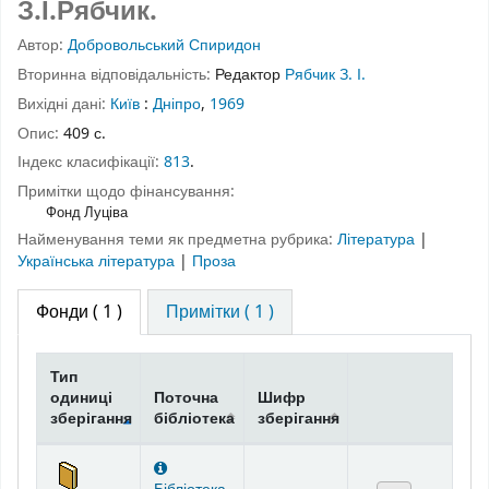
З.І.Рябчик.
Автор:
Добровольський Спиридон
Вторинна відповідальність:
Редактор
Рябчик З. І.
Вихідні дані:
Київ
:
Дніпро
,
1969
Опис:
409 с.
Індекс класифікації:
813
.
Примітки щодо фінансування:
Фонд Луціва
Найменування теми як предметна рубрика:
Література
|
Українська література
|
Проза
Фонди
( 1 )
Примітки ( 1 )
Тип
одиниці
Поточна
Шифр
зберігання
бібліотека
зберігання
Фонди