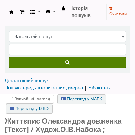
Історія
Очистити
пошуків
Бібліотека НТШ › Електронний каталог
Детальніший пошук
Пошук серед авторитетних джерел
Бібліотека
Звичайний вигляд
Перегляд у МАРК
Перегляд у ISBD
Життєпис Олександра довженка
[Текст] / Худож.О.В.Набока ;