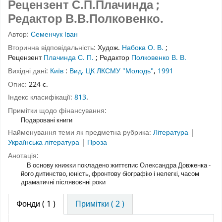
Рецензент С.П.Плачинда ;
Редактор В.В.Полковенко.
Автор:
Семенчук Іван
Вторинна відповідальність:
Худож.
Набока О. В.
;
Рецензент
Плачинда С. П.
;
Редактор
Полковенко В. В.
Вихідні дані:
Київ
:
Вид. ЦК ЛКСМУ "Молодь"
,
1991
Опис:
224 с.
Індекс класифікації:
813
.
Примітки щодо фінансування:
Подаровані книги
Найменування теми як предметна рубрика:
Література
|
Українська література
|
Проза
Анотація:
В основу книжки покладено життєпис Олександра Довженка -
його дитинство, юність, фронтову біографію і нелегкі, часом
драматичні післявоєнні роки
Фонди
( 1 )
Примітки ( 2 )