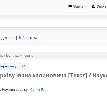
Мови
Увійт
х джерел
Бібліотека
хіву Івана калиновича
ерегляд у ISBD
хіву Івана калиновича [Текст] / Наук
;
Наукова редакція
Сеник Я.