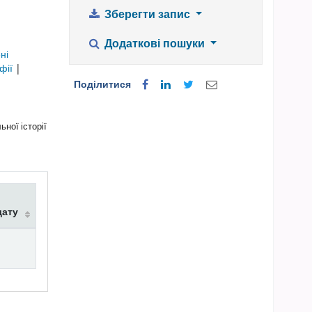
Зберегти запис
Додаткові пошуки
ні
афії
|
Поділитися
ної історії
дату