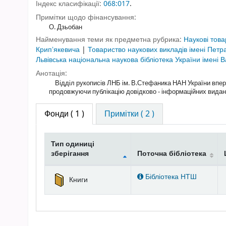
Індекс класифікації:
068:017
.
Примітки щодо фінансування:
О. Дзьобан
Найменування теми як предметна рубрика:
Наукові това
Крипʼякевича
|
Товариство наукових викладів імені Пет
Львівська національна наукова бібліотека України імен
Анотація:
Відділ рукописів ЛНБ ім. В.Стефаника НАН України вперше
продовжуючи публікацію довідково - інформаційних видань
Фонди
( 1 )
Примітки ( 2 )
Тип одиниці
зберігання
Поточна бібліотека
Фонди
Бібліотека НТШ
Книги