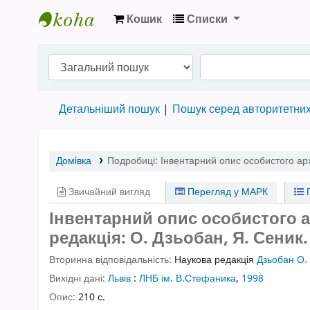
Кошик
Списки
Бібліотека НТШ › Електронний каталог
Детальніший пошук
Пошук серед авторитетни
Домівка
Подробиці:
Інвентарний опис особистого ар
Звичайний вигляд
Перегляд у МАРК
П
Інвентарний опис особистого ар
редакція: О. Дзьобан, Я. Сеник.
Вторинна відповідальність:
Наукова редакція
Дзьобан О.
Вихідні дані:
Львів
:
ЛНБ ім. В.Стефаника
,
1998
Опис:
210 с.