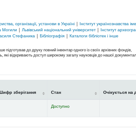
риства, організації, установи в Україні
|
Інститут українознавства іме
ра Могили
|
Львівський національний університет
|
Інститут археогр
і Василя Стефаника
|
Бібліографія
|
Каталоги бібліотек і інше
 підготував до друку повний інвентар одного із своїх архівних фондів,
, які відкривають доступ широкому загалу науковців до нашої документаль
Шифр зберігання
Стан
Очікується на 
Доступно