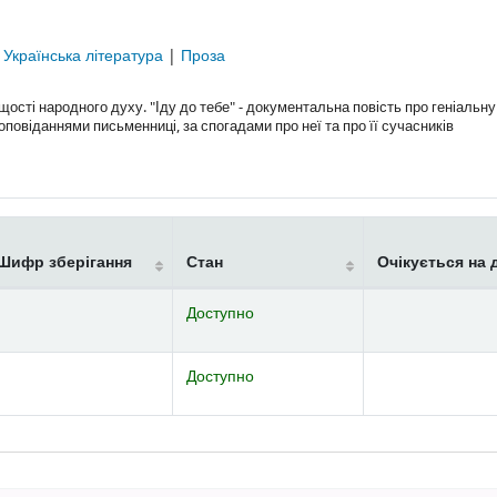
|
Українська література
|
Проза
ості народного духу. "Іду до тебе" - документальна повість про геніальну
оповіданнями письменниці, за спогадами про неї та про її сучасників
Шифр зберігання
Стан
Очікується на 
Доступно
Доступно