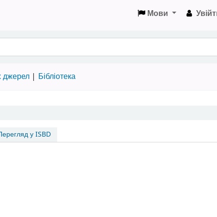
Мови
Увійт
х джерел
Бібліотека
ерегляд у ISBD