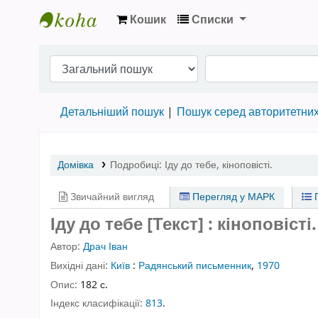
Кошик
Списки
Бібліотека НТШ › Електронний каталог
Детальніший пошук
Пошук серед авторитетни
Домівка
Подробиці:
Іду до тебе
,
кіноповісті.
Звичайний вигляд
Перегляд у МАРК
П
Іду до тебе [Текст] : кіноповісті.
Автор:
Драч Іван
Вихідні дані:
Київ
:
Радянський письменник
,
1970
Опис:
182 с.
Індекс класифікації:
813
.