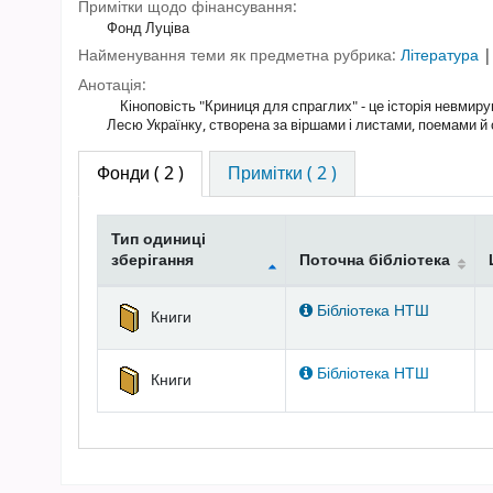
Примітки щодо фінансування:
Фонд Луціва
Найменування теми як предметна рубрика:
Література
Анотація:
Кіноповість "Криниця для спраглих" - це історія невмирущ
Лесю Українку, створена за віршами і листами, поемами й 
Фонди
( 2 )
Примітки ( 2 )
Тип одиниці
зберігання
Поточна бібліотека
Фонди
Бібліотека НТШ
Книги
Бібліотека НТШ
Книги