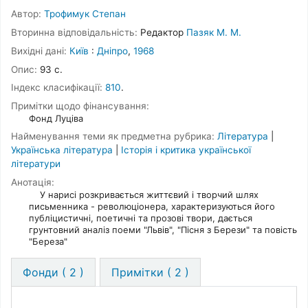
Автор:
Трофимук Степан
Вторинна відповідальність:
Редактор
Пазяк М. М.
Вихідні дані:
Київ
:
Дніпро
,
1968
Опис:
93 с.
Індекс класифікації:
810
.
Примітки щодо фінансування:
Фонд Луціва
Найменування теми як предметна рубрика:
Література
|
Українська література
|
Історія і критика української
літератури
Анотація:
У нарисі розкривається життєвий і творчий шлях
письменника - революціонера, характеризуються його
публіцистичні, поетичні та прозові твори, дається
грунтовний аналіз поеми "Львів", "Пісня з Берези" та повість
"Береза"
Фонди
( 2 )
Примітки ( 2 )