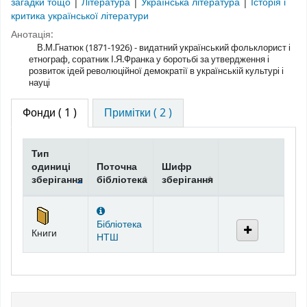
загадки тощо
|
Література
|
Українська література
|
Історія і
критика української літератури
Анотація:
В.М.Гнатюк (1871-1926) - видатний український фольклорист і
етнограф, соратник І.Я.Франка у боротьбі за утвердження і
розвиток ідей революційної демократії в українській культурі і
науці
Фонди
( 1 )
Примітки ( 2 )
Тип
одиниці
Поточна
Шифр
зберігання
бібліотека
зберігання
Фонди
Бібліотека
Книги
НТШ