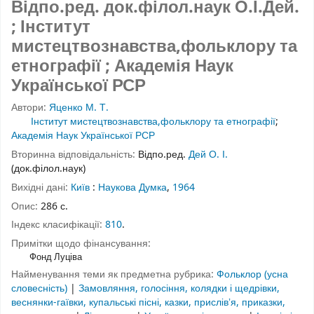
Відпо.ред. док.філол.наук О.І.Дей.
; Інститут
мистецтвознавства,фольклору та
етнографії ; Академія Наук
Української РСР
Автори:
Яценко М. Т.
Інститут мистецтвознавства,фольклору та етнографії
;
Академія Наук Української РСР
Вторинна відповідальність:
Відпо.ред.
Дей О. І.
(док.філол.наук)
Вихідні дані:
Київ
:
Наукова Думка
,
1964
Опис:
286 с.
Індекс класифікації:
810
.
Примітки щодо фінансування:
Фонд Луціва
Найменування теми як предметна рубрика:
Фольклор (усна
словесність)
|
Замовляння, голосіння, колядки і щедрівки,
веснянки-гаївки, купальські пісні, казки, прислівʼя, приказки,