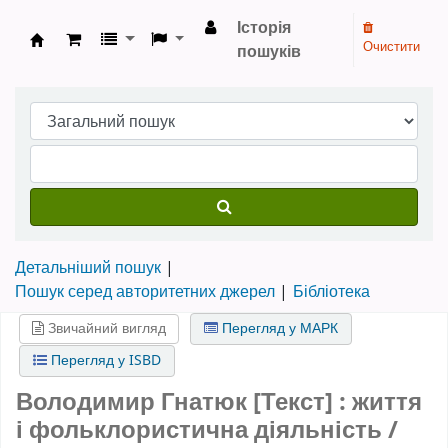
Історія
Очистити
пошуків
Бібліотека НТШ › Електронний каталог
Детальніший пошук
Пошук серед авторитетних джерел
Бібліотека
Звичайний вигляд
Перегляд у МАРК
Перегляд у ISBD
Володимир Гнатюк [Текст] : життя
і фольклористична діяльність /